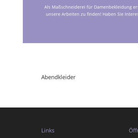
Als Maßschneiderei für Damenbekleidung erste
unsere Arbeiten zu finden! Haben Sie Inter
Abendkleider
Links
Öff