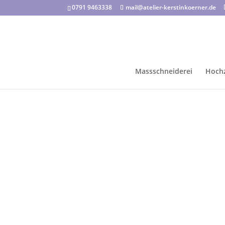
0791 9463338
mail@atelier-kerstinkoerner.de
Massschneiderei
Hochz