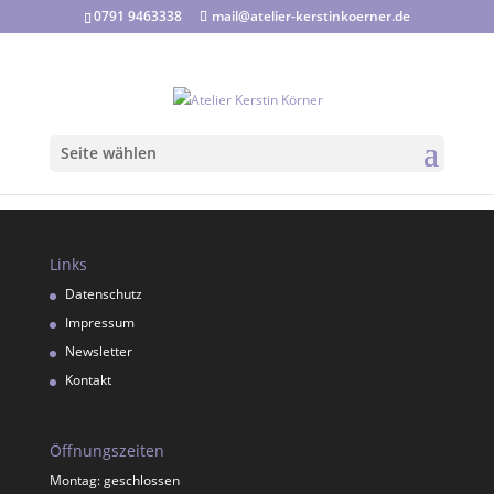
0791 9463338
mail@atelier-kerstinkoerner.de
Seite wählen
Links
Datenschutz
Impressum
Newsletter
Kontakt
Öffnungszeiten
Montag: geschlossen