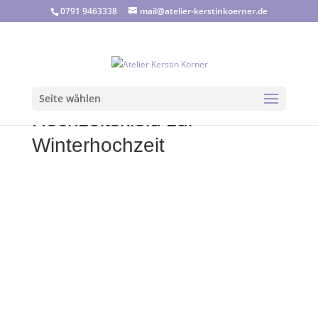
0791 9463338
mail@atelier-kerstinkoerner.de
Seite wählen
Hochzeitskleid zur
Winterhochzeit